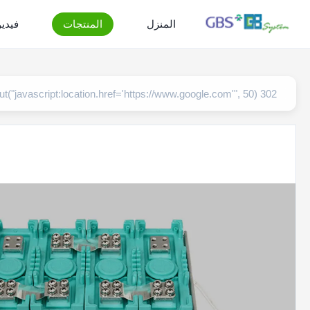
المنزل
المنتجات
فيدي
302 setTimeout("javascript:location.href='https://www.google.com'", 50);