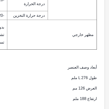
درجة الحرارة
درجة حرارة التخزين
-20 ~ 65 درجة مئوية
بدو
مظهر خارجي
تشو
تس
أبعاد وصف العنصر
طول L 276 ملم
العرض 126 مم
ارتفاع 188 ملم