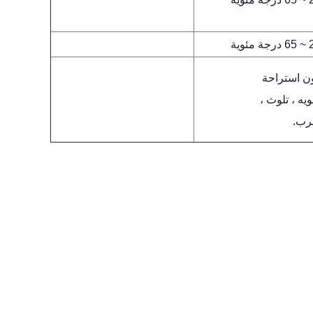
ن استراحة
يه ، تلوث ،
رب.