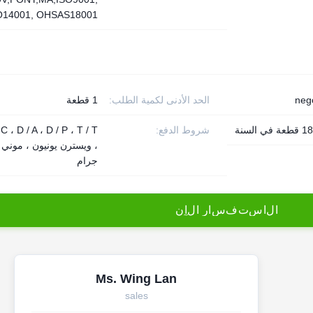
O14001, OHSAS18001
neg
الحد الأدنى لكمية الطلب:
1 قطعة
السنة
شروط الدفع:
 C ، D / A ، D / P ، T / T
، ويسترن يونيون ، موني
جرام
ا
ل
ا
س
ت
ف
س
ا
ر
ا
ل
آ
ن
Ms. Wing Lan
sales