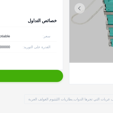
خصائص التداول
سعر:
otiable
القدرة على التوريد:
1800000 قطعة في 
ف عربات التي تجرها الدواب,بطاريات الليثيوم الغولف العربة