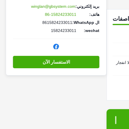
بريد إلكتروني:
winglan@gbsystem.com
هاتف:
86-15824233011
اصفات
ال WhatsApp:
8615824233011
15824233011
wechat:
الاستفسار الآن
 انفجار