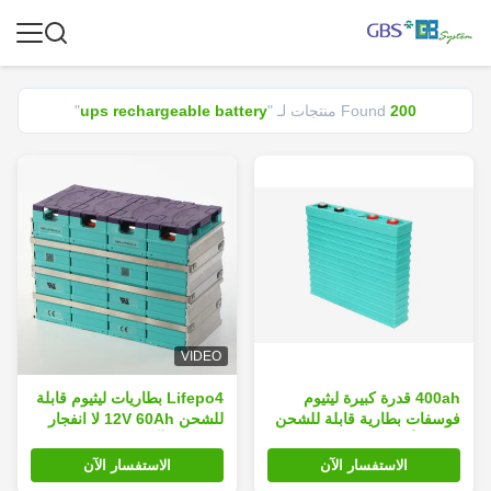
200
Found
منتجات لـ "
ups rechargeable battery
"
VIDEO
400ah قدرة كبيرة ليثيوم
Lifepo4 بطاريات ليثيوم قابلة
فوسفات بطارية قابلة للشحن
للشحن 12V 60Ah لا انفجار
عالية الأداء السلامة
ولا حريق آمن
الاستفسار الآن
الاستفسار الآن