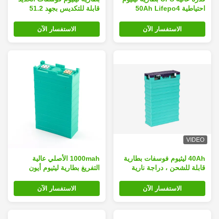
احتياطية 50Ah Lifepo4
قابلة للتكديس بجهد 51.2
بطارية قابلة للشحن
فولت وسعة 100 أمبير في
الساعة، بطارية قابلة لإعادة
الاستفسار الآن
الاستفسار الآن
الشحن تدوم طويلاً مناسبة
للمركبات الكهربائية والطاقة
الشمسية وأنظمة الطاقة
الاحتياطية
VIDEO
40Ah ليثيوم فوسفات بطارية
1000mah الأصلي عالية
قابلة للشحن ، دراجة نارية
التفريغ بطارية ليثيوم أيون
كهربائية LiFePO4 بطارية
قابلة للشحن 3.2 V خلية
الاستفسار الآن
الاستفسار الآن