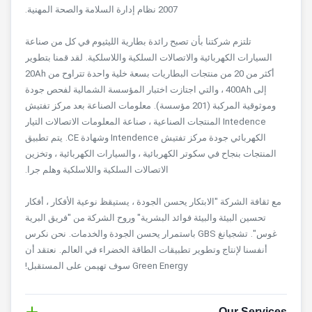
2007 نظام إدارة السلامة والصحة المهنية.
تلتزم شركتنا بأن تصبح رائدة بطارية الليثيوم في كل من صناعة
السيارات الكهربائية والاتصالات السلكية واللاسلكية.
لقد قمنا بتطوير
أكثر من 20 من منتجات البطاريات بسعة خلية واحدة تتراوح من 20Ah
إلى 400Ah ، والتي اجتازت اختبار المؤسسة الشمالية لفحص جودة
وموثوقية المركبة (201 مؤسسة).
معلومات الصناعة بعد مركز تفتيش
Intedence المنتجات الصناعية ، صناعة المعلومات الاتصالات التيار
الكهربائي جودة مركز تفتيش Intendence وشهادة CE.
يتم تطبيق
المنتجات بنجاح في سكوتر الكهربائية ، والسيارات الكهربائية ، وتخزين
الاتصالات السلكية واللاسلكية وهلم جرا.
مع ثقافة الشركة "الابتكار يحسن الجودة ، يستيقظ نوعية الأفكار ، أفكار
تحسين البيئة والبيئة فوائد البشرية" وروح الشركة من "فريق البرية
غوس".
تشجيانغ GBS باستمرار يحسن الجودة والخدمات.
نحن نكرس
أنفسنا لإنتاج وتطوير تطبيقات الطاقة الخضراء في العالم.
نعتقد أن
Green Energy سوف تهيمن على المستقبل!
Our Services