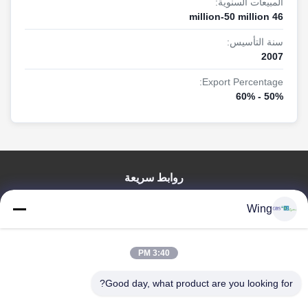
المبيعات السنوية:
- نحن نقدم أعلى جودة بأفضل سعر.
----- كلمات الأوز
46 million-50 million
سنة التأسيس:
إذا كنت بحاجة إلى أي مساعدة ، فلا تتردد في الاتصال بنا.
2007
مرحبا بكم في زيارة المصنع!
Export Percentage:
50% - 60%
روابط سريعة
المنزل
Wing
المنتجات
فيديوهات
3:40 PM
برنامج VR
حولنا
Good day, what product are you looking for?
جولة في المصنع
مراقبة الجودة