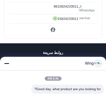
ال
8615824233011
WhatsApp:
wechat:
15824233011
روابط سريعة
المنزل
Wing
المنتجات
فيديوهات
برنامج VR
2:45 AM
حولنا
Good day, what product are you looking for?
جولة في المصنع
مراقبة الجودة
اتصل بنا