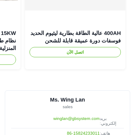
400AH عالية الطاقة بطارية ليثيوم الحديد
فوسفات دورة عميقة قابلة للشحن
نظام طاق
المنزلية
اتصل الآن
Ms. Wing Lan
sales
بريد
winglan@gbsystem.com
إلكتروني:
هاتف:
86-15824233011