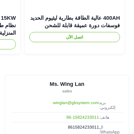
400AH عالية الطاقة بطارية ليثيوم الحديد
فوسفات دورة عميقة قابلة للشحن
نظام طاق
المنزلية
اتصل الآن
Ms. Wing Lan
sales
بريد
winglan@gbsystem.com
إلكتروني:
هاتف:
86-15824233011
ال
8615824233011
WhatsApp: