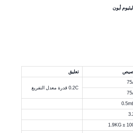
صيص
تعليق
75
0.2C قدرة معدل التفريغ
75
3
1.9KG ± 1