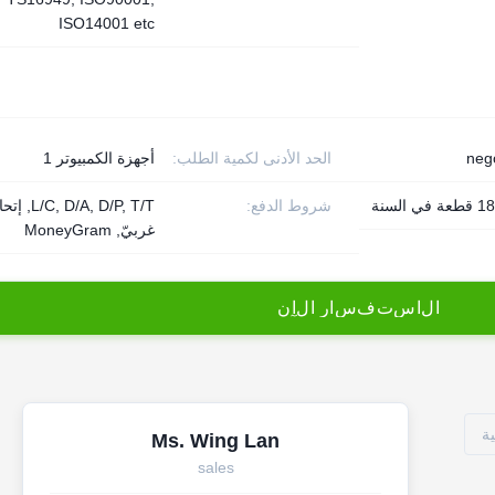
ISO14001 etc
neg
الحد الأدنى لكمية الطلب:
أجهزة الكمبيوتر 1
السنة
شروط الدفع:
L/C, D/A, D/P, T/T, 
غربيّ, MoneyGram
ا
ل
ا
س
ت
ف
س
ا
ر
ا
ل
آ
ن
Ms. Wing Lan
sales