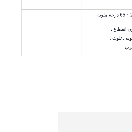
ن انقطاع ،
يه ، تلوث ،
رب.