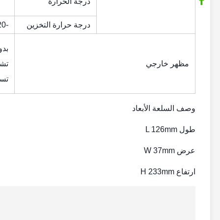
درجة الحرارة
درجة حرارة التخزين
-20 ~ 65 درجة مئوية
بدو
مظهر خارجي
تشو
تس
وصف السلعة الأبعاد
طول L 126mm
عرض W 37mm
ارتفاع H 233mm