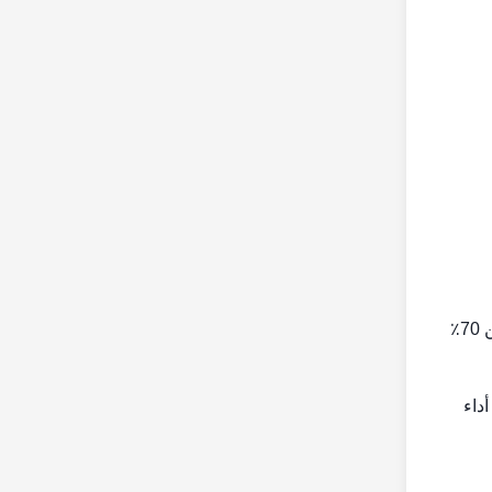
(3) أداء جيد تحت درجة حرارة منخفضة. تنخفض سعة التفريغ إلى أكثر من 78٪ تحت 0 درجة مئوية ، وتنخفض قدرة التفريغ إلى أكثر من 70٪
أداء