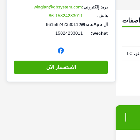
بريد إلكتروني:
winglan@gbsystem.com
هاتف:
86-15824233011
اصفات
ال WhatsApp:
8615824233011
15824233011
wechat:
، LC
الاستفسار الآن