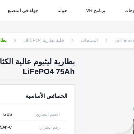
وهات
برنامج VR
حولنا
جولة في المصنع
المنتجات
خلية بطارية LIFEPO4
بطاري
بطارية ليثيوم عالية الكثا
LiFePO4 75Ah
الخصائص الأساسية
الاسم التجاري:
GBS
رقم الطراز:
5Ah-C