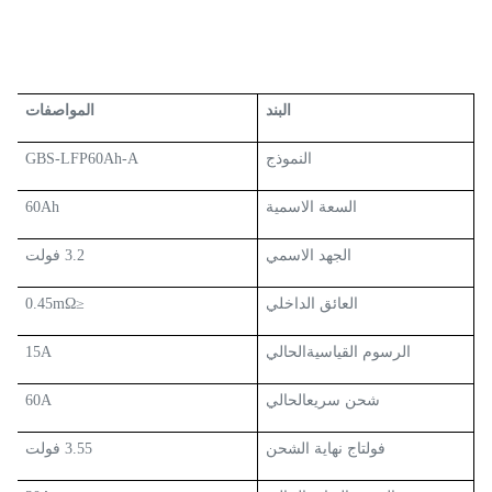
البند
المواصفات
النموذج
GBS-LFP60Ah-A
السعة الاسمية
60Ah
الجهد الاسمي
3.2 فولت
العائق الداخلي
≤0.45
mΩ
الرسوم القياسية
الحالي
15A
شحن سريع
الحالي
60A
فولتاج نهاية الشحن
3.55 فولت