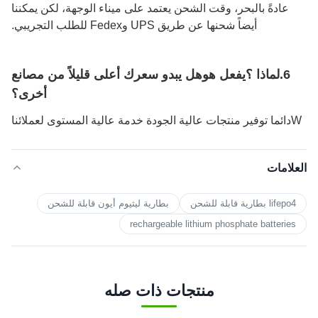
عادةً بالبحر، وقت الشحن يعتمد على ميناء الوجهة، لكن يمكننا
أيضاً شحنها عن طريق UPS وFedex للطلب التجريبي.
6.
لماذا ؟
يفعل
هو
هل يبدو سعرك أعلى قليلاً من مصانع
أخرى؟
W
دائما توفير منتجات عالية الجودة
خدمة عالية المستوى لعملائنا
العلامات
lifepo4 بطارية قابلة للشحن
بطارية ليثيوم أيون قابلة للشحن
rechargeable lithium phosphate batteries
منتجات ذات صله