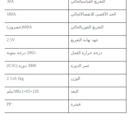
التفريغ القياسي
الحالي
30A
الحد الأقصى للانفصال
الحالي
180A
التفريغ الفوري
الحالي
600A
(عشرون)
جهد نهاية التفريغ
V
5
2.
درجة حرارة العمل
-2065 درجة مئوية
عمر الدورة
3000 دورة
(0.5C)
الوزن
2.1±0.1kg
البعد
126×65×188±1ملم
قشرة
PP