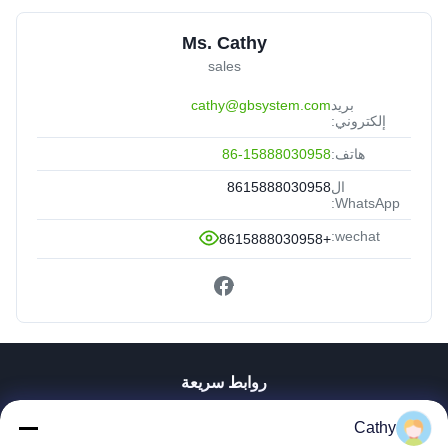
Ms. Cathy
sales
بريد
cathy@gbsystem.com
إلكتروني:
هاتف:
86-15888030958
ال
8615888030958
WhatsApp:
wechat:
+8615888030958
روابط سريعة
المنزل
Cathy
المنتجات