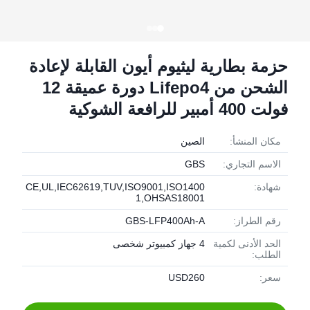
حزمة بطارية ليثيوم أيون القابلة لإعادة
الشحن من Lifepo4 دورة عميقة 12
فولت 400 أمبير للرافعة الشوكية
مكان المنشأ:
الصين
الاسم التجاري:
GBS
شهادة:
CE,UL,IEC62619,TUV,ISO9001,ISO1400
1,OHSAS18001
رقم الطراز:
GBS-LFP400Ah-A
الحد الأدنى لكمية
4 جهاز كمبيوتر شخصى
الطلب:
سعر:
USD260