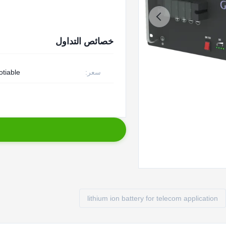
خصائص التداول
سعر:
otiable
lithium ion battery for telecom application