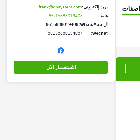
بريد إلكتروني:
frank@gbsystem.com
اصفات
هاتف:
86-15888019408
ال WhatsApp:
8615888019408
+8615888019408
wechat:
الاستفسار الآن