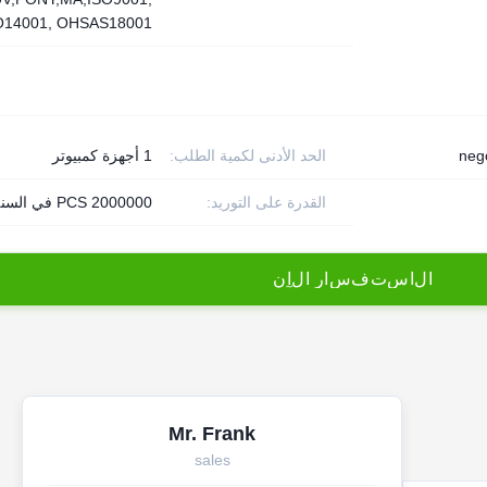
O14001, OHSAS18001
neg
الحد الأدنى لكمية الطلب:
1 أجهزة كمبيوتر
القدرة على التوريد:
2000000 PCS في السنة
ا
ل
ا
س
ت
ف
س
ا
ر
ا
ل
آ
ن
Mr. Frank
sales