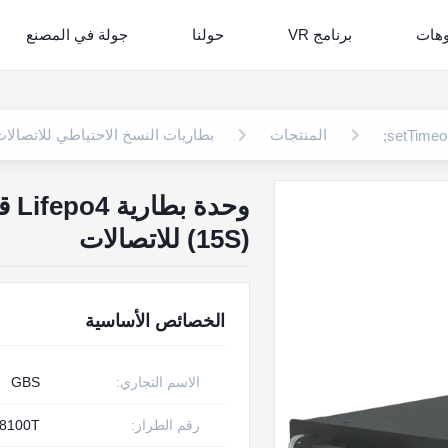
وهات
برنامج VR
حولنا
جولة في المصنع
المنتجات
بطاريات النسخ الاحتياطي للاتصالا
(15S) للاتصالات
الخصائص الأساسية
الاسم التجاري:
GBS
رقم الطراز:
8100T