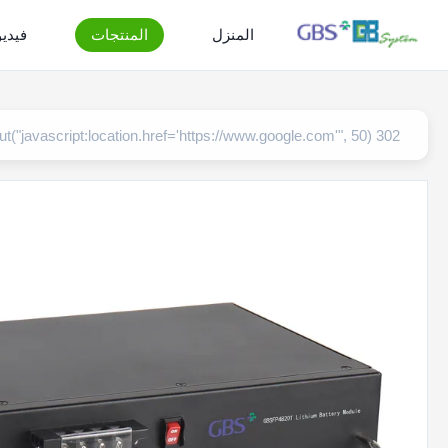
المنزل
المنتجات
فيدي
302 setTimeout("javascript:location.href='https://www.google.com'", 50);