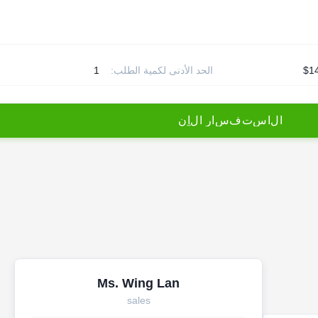
$1
الحد الأدنى لكمية الطلب:
1
ا
ل
ا
س
ت
ف
س
ا
ر
ا
ل
آ
ن
Ms. Wing Lan
sales