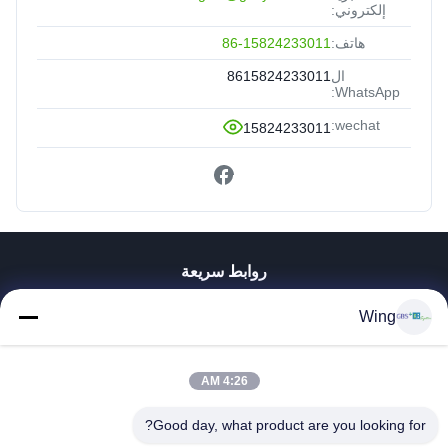
إلكتروني:
هاتف:
86-15824233011
ال
8615824233011
WhatsApp:
wechat:
15824233011
روابط سريعة
المنزل
Wing
المنتجات
فيديوهات
4:26 AM
برنامج VR
حولنا
Good day, what product are you looking for?
جولة في المصنع