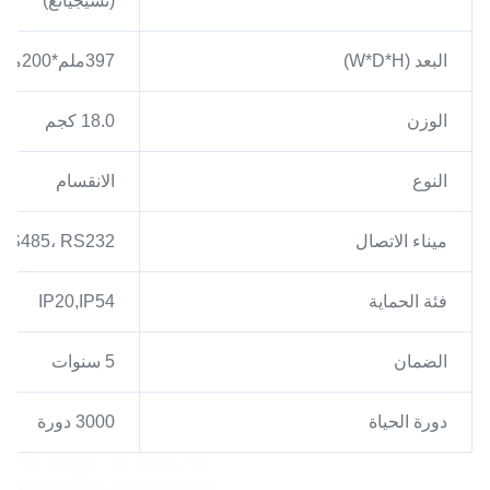
(تشيجيانغ)
البعد (W*D*H)
397ملم*200ملم*163ملم
الوزن
18.0 كجم
النوع
الانقسام
ميناء الاتصال
RS485، RS232
فئة الحماية
IP20,IP54
الضمان
5 سنوات
دورة الحياة
3000 دورة