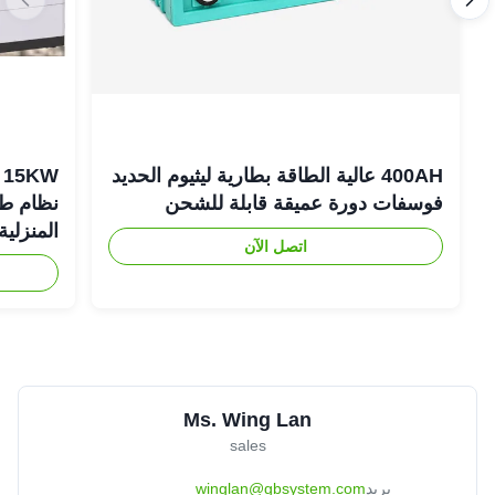
400AH عالية الطاقة بطارية ليثيوم الحديد
فوسفات دورة عميقة قابلة للشحن
نظام طاق
المنزلية
اتصل الآن
Ms. Wing Lan
sales
بريد
winglan@gbsystem.com