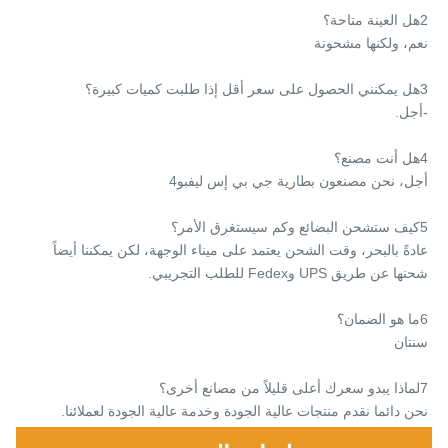
2هل العينة متاحة؟
نعم، ولكنها مشحونة
3هل يمكنني الحصول على سعر أقل إذا طلبت كميات كبيرة؟
-أجل.
4هل أنت مصنع؟
أجل، نحن مصنعون بطارية جي بي إس ليفبو4
5كيف ستشحن البضائع وكم سيستغرق الأمر؟
عادةً بالبحر، وقت الشحن يعتمد على ميناء الوجهة، لكن يمكننا أيضاً 
شحنها عن طريق UPS وFedex للطلب التجريبي.
6ما هو الضمان؟
سنتان
7لماذا يبدو سعرك أعلى قليلاً من مصانع أخرى؟
نحن دائما نقدم منتجات عالية الجودة وخدمة عالية الجودة لعملائنا.