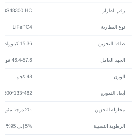
رقم الطراز
GBS48300-HC
نوع البطارية
LiFePO4
طاقة التخزين
15.36 كيلوواط
الجهد العامل
46.4-57.6 فولت
الوزن
48 كجم
أبعاد النموذج
482*133*500ملم
محاولة التخزين
-20 درجة مئوية -45 درجة مئوية
الرطوبة النسبية
5% إلى 95%