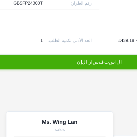
رقم الطراز:
GBSFP24300T
£439.18-
الحد الأدنى لكمية الطلب:
1
ا
ل
ا
س
ت
ف
س
ا
ر
ا
ل
آ
ن
Ms. Wing Lan
sales