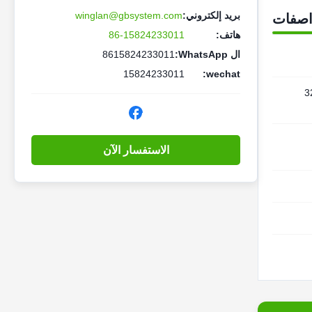
بريد إلكتروني:
winglan@gbsystem.com
اصفات
هاتف:
86-15824233011
ال WhatsApp:
8615824233011
15824233011
wechat:
9.02 * 32.68
الاستفسار الآن