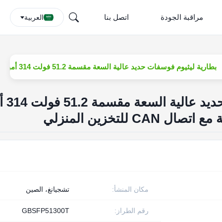
مراقبة الجودة
اتصل بنا
العربية
بطارية ليثيوم فوسفات حديد عالية السعة مقسمة 51.2 فولت 314 أمبير ساعة 15 كيلو واط ساعة مع اتصال CAN للتخزين المنزلي
بطارية ليثيوم ف
مكان المنشأ:
تشجيانغ، الصين
رقم الطراز:
GBSFP51300T