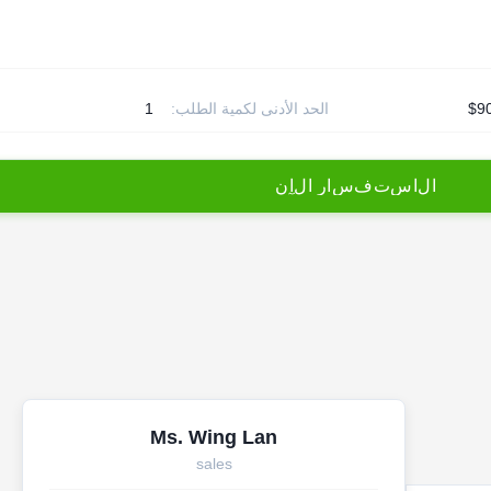
$9
الحد الأدنى لكمية الطلب:
1
ا
ل
ا
س
ت
ف
س
ا
ر
ا
ل
آ
ن
Ms. Wing Lan
sales