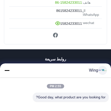
هاتف:
86-15824233011
ال
8615824233011
WhatsApp:
wechat:
15824233011
روابط سريعة
المنزل
Wing
المنتجات
فيديوهات
2:55 PM
برنامج VR
حولنا
Good day, what product are you looking for?
جولة في المصنع
مراقبة الجودة