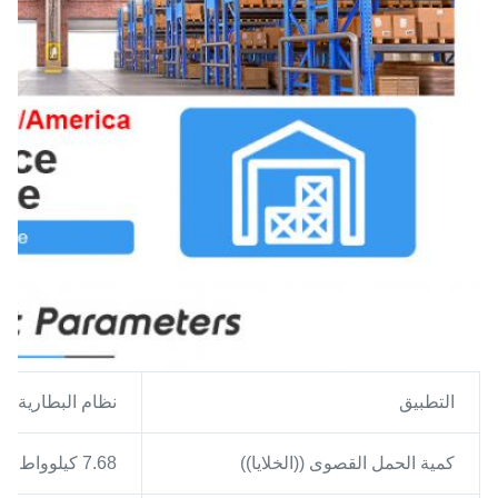
التطبيق
نظام البطارية ال
كمية الحمل القصوى ((الخلايا))
7.68 كيلوواط