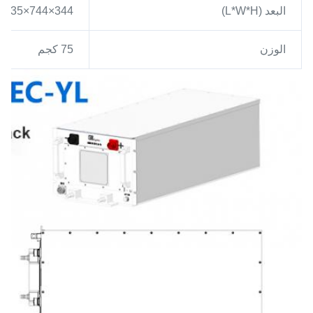
البعد (L*W*H)
344×744×235ملم
الوزن
75 كجم