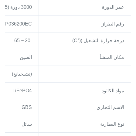
عمر الدورة
3000 دورة (25 درجة مئوية / 80٪ DOD)
رقم الطراز
-FP036200EC
درجة حرارة التشغيل ((°C)
-20 ~ 65
مكان المنشأ
الصين
(تشيجيانغ)
مواد الكاثود
LiFePO4
الاسم التجاري
GBS
نوع البطارية
سائل