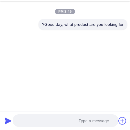
3:49 PM
Good day, what product are you looking for?
العلامات
نظام طاقة محمول 500 وات RV
بطاريات شمسية منزلية محمولة
نظام طاقة RV متعدد الوظائف
منتجات ذات صله