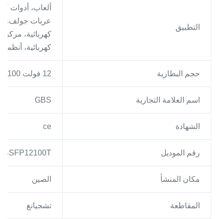
ألعاب، أدوات كهر
عربات جولف، غو
التطبيق
كهربائية، مركبات
كهربائية، أنظمة
حجم البطارية
12 فولت 100 أمبير ساعة
اسم العلامة التجارية
GBS
الشهادة
ce
رقم الموديل
GBSFP12100T
مكان المنشأ
الصين
المقاطعة
تشجيانغ