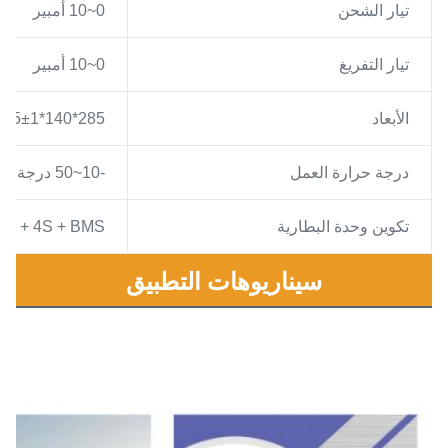
تيار الشحن
0~10 أمبير
تيار التفريغ
0~10 أمبير
الأبعاد
285*140*235±1 مم
درجة حرارة العمل
-10~50 درجة مئوية
تكوين وحدة البطارية
4S + BMS + صندوق فولاذي مطلي بالزنك
سيناريوهات التطبيق