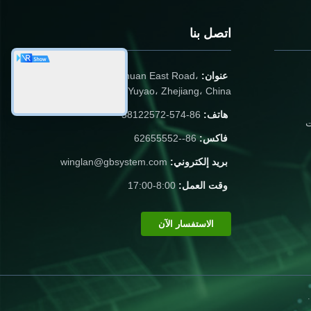
اتصل بنا
عنوان:
No.6، Beihuan East Road،
Yuyao، Zhejiang، China
هاتف:
86-574-58122572
ت
فاكس:
86--62655552
بريد إلكتروني:
winglan@gbsystem.com
وقت العمل:
8:00-17:00
الاستفسار الآن