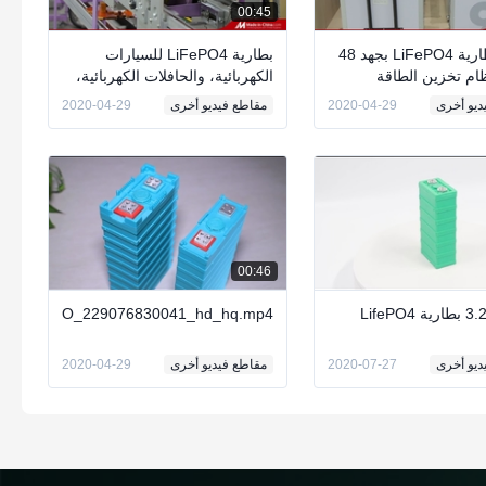
00:45
حزمة بطارية LiFePO4 بجهد 48
بطارية LiFePO4 للسيارات
ام تخزين الطاقة
الكهربائية، والحافلات الكهربائية،
وطاقة النسخ الاحتياطي
والقوارب، والمركبات ذاتية
ديو أخرى
2020-04-29
مقاطع فيديو أخرى
2020-04-29
التوجيه...
00:46
KyChqrUwO_229076830041_hd_hq.mp4
ديو أخرى
2020-07-27
مقاطع فيديو أخرى
2020-04-29