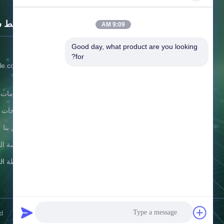
روابط 
9:09 AM
Good day, what product are you looking 
302
تشجيانغ GBS للطاقة المحدودة
for?
le.com'",
الابتكار يحسن الجودة ، ويستيقظ جودة
50);
الأفكار ، والأفكار تحسين البيئة والبيئة فوائد
معلومات ع
البشرية!
المنتجات
اتصل بنا
سياسة ال
خريطة ال
td