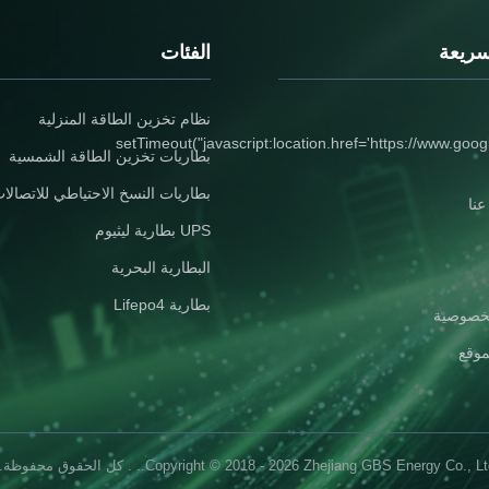
سريعة
الفئات
نظام تخزين الطاقة المنزلية
setTimeout("javascript:location.href='https://www.goog
بطاريات تخزين الطاقة الشمسية
بطاريات النسخ الاحتياطي للاتصالا
نا
UPS بطارية ليثيوم
البطارية البحرية
بطارية Lifepo4
خصوصية
موقع
Copyright © 2018 - 2026 Zhejiang GBS Energy Co., L.. . كل الحقوق محفوظة..