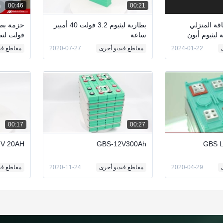
00:46
00:21
قة المنزلي
بطارية ليثيوم 3.2 فولت 40 أمبير
ساعة
فولت لنظ
الشمسية 
2024-01-22
مقاطع فيديو أخرى
2020-07-27
مقاطع في
للاتصالات
00:17
00:27
GBS-12V300Ah
3.2V 20AH بطارية LifePO4
2020-04-29
مقاطع فيديو أخرى
2020-11-24
مقاطع في