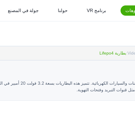
وهات
برنامج VR
حولنا
جولة في المصنع
Vid
بطارية Lifepo4
اكتشف بطاريات ليثيوم أيون المنشورية LiFePO4 20Ah، المثالية للشاحنات والس
ثل قنوات التبريد وفتحات التهوية.