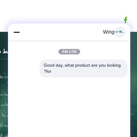
Wing
روابط 
2:58 AM
Good day, what product are you looking 
302
تشجيانغ GBS للطاقة المحدودة
for?
le.com'",
الابتكار يحسن الجودة ، ويستيقظ جودة
50);
الأفكار ، والأفكار تحسين البيئة والبيئة فوائد
معلومات ع
البشرية!
المنتجات
اتصل بنا
سياسة ال
خريطة ال