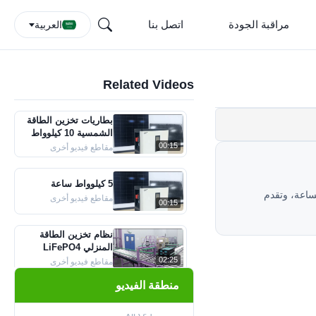
مراقبة الجودة
اتصل بنا
العربية
Related Videos
بطاريات تخزين الطاقة
الشمسية 10 كيلوواط
في الساعة
00:15
مقاطع فيديو أخرى
5 كيلوواط ساعة
يارات الكهربائية. تتميز هذه البطاريات بسعة 3.2 فولت 20 أمبير في الساعة، وتقدم
مقاطع فيديو أخرى
00:15
نظام تخزين الطاقة
المنزلي LiFePO4
بطارية ليثيوم أيون
02:25
مقاطع فيديو أخرى
منطقة الفيديو
مجموعة بطاريات
LiFePO4 فعالة مع