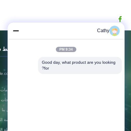
Cathy
روابط 
9:34 PM
Good day, what product are you looking 
302
تشجيانغ GBS للطاقة المحدودة
for?
le.com'",
الابتكار يحسن الجودة ، ويستيقظ جودة
50);
الأفكار ، والأفكار تحسين البيئة والبيئة فوائد
معلومات ع
البشرية!
المنتجات
اتصل بنا
سياسة ال
خريطة ال