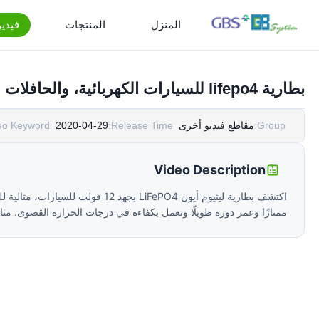
المنزل
المنتجات
فيدي
بطارية lifepo4 للسيارات الكهربائية، والحافلات الكهربائية، والقوارب، والمركبات ذاتية التوجيه...
Group:
مقاطع فيديو أخرى
Release Time:
2020-04-29
eo Keyword:
Video Description
اكتشف بطارية ليثيوم أيون LiFePO4 بج
ممتازًا وعمر دورة طويلًا وتعمل بكفاءة في درجات الحرارة القصوى. مث