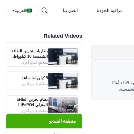
مراقبة الجودة
اتصل بنا
العربية
Related Videos
بطاريات تخزين الطاقة
الشمسية 10 كيلوواط
في الساعة
00:15
مقاطع فيديو أخرى
5 كيلوواط ساعة
لية الأداء أمانًا
مقاطع فيديو أخرى
00:15
الشمسية.
نظام تخزين الطاقة
المنزلي LiFePO4
بطارية ليثيوم أيون
02:25
مقاطع فيديو أخرى
منطقة الفيديو
مجموعة بطاريات
LiFePO4 فعالة مع